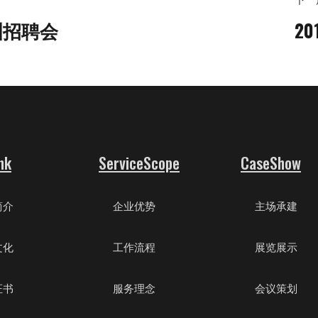
洲招聘会
2
nk
ServiceScope
CaseShow
简介
企业优势
主场承建
文化
工作流程
展览展示
证书
服务理念
会议策划