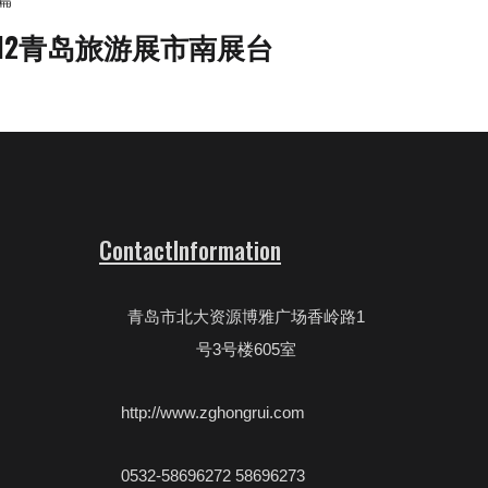
012青岛旅游展市南展台
ContactInformation
青岛市北大资源博雅广场香岭路1
号3号楼605室
http://www.zghongrui.com
0532-58696272 58696273